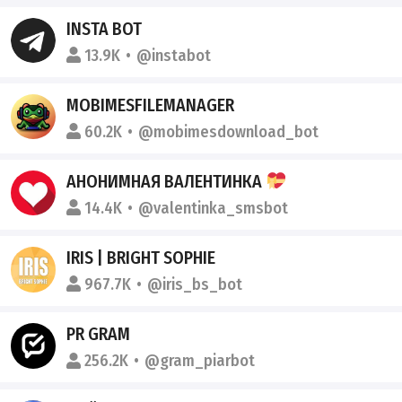
INSTA BOT
13.9K
@instabot
MOBIMESFILEMANAGER
60.2K
@mobimesdownload_bot
АНОНИМНАЯ ВАЛЕНТИНКА
14.4K
@valentinka_smsbot
IRIS | BRIGHT SOPHIE
967.7K
@iris_bs_bot
PR GRAM
256.2K
@gram_piarbot