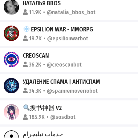
НАТАЛЬЯ BBOS
11.9K
@natalia_bbos_bot
EPSILION WAR - MMORPG
19.7K
@epsilionwarbot
CREOSCAN
36.2K
@creoscanbot
УДАЛЕНИЕ СПАМА | АНТИСПАМ
34.3K
@spamremoverrobot
搜书神器 V2
185.9K
@sosdbot
خدمات تيليجرام