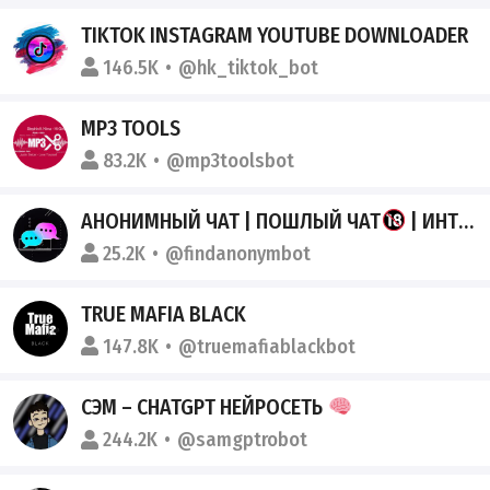
TIKTOK INSTAGRAM YOUTUBE DOWNLOADER
146.5K
@hk_tiktok_bot
MP3 TOOLS
83.2K
@mp3toolsbot
АНОНИМНЫЙ ЧАТ | ПОШЛЫЙ ЧАТ
| ИНТИМ
25.2K
@findanonymbot
TRUE MAFIA BLACK
147.8K
@truemafiablackbot
СЭМ – CHATGPT НЕЙРОСЕТЬ
244.2K
@samgptrobot