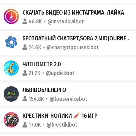
СКАЧАТЬ ВИДЕО ИЗ ИНСТАГРАМА, ЛАЙКА
46.8K
@instadowlbot
БЕСПЛАТНЫЙ CHATGPT,SORA 2,MIDJOURNEY,DALLE,GEMINI,CLAUDE,GROK
24.6K
@chatgptporusskibot
ЧЛЕНОМЕТР 2.0
21.7K
@updickbot
ЛЬВІВОБЛЕНЕРГО
154.8K
@loeservicebot
КРЕСТИКИ-НОЛИКИ
16 ИГР
17.0K
@krestikibot