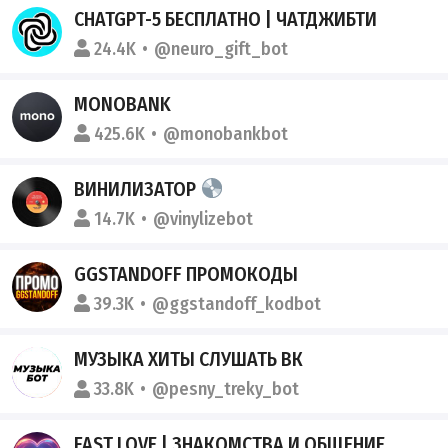
CHATGPT-5 БЕСПЛАТНО | ЧАТДЖИБТИ
24.4K
@neuro_gift_bot
MONOBANK
425.6K
@monobankbot
ВИНИЛИЗАТОР
14.7K
@vinylizebot
GGSTANDOFF ПРОМОКОДЫ
39.3K
@ggstandoff_kodbot
МУЗЫКА ХИТЫ СЛУШАТЬ ВК
33.8K
@pesny_treky_bot
FAST LOVE | ЗНАКОМСТВА И ОБЩЕНИЕ