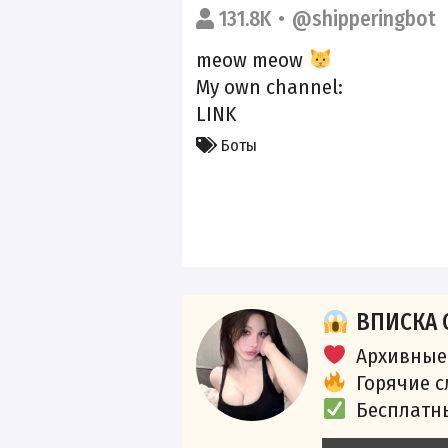
131.8K
@shipperingbot
meow meow
My own channel:
LINK
Боты
ВПИСКА 
Архивные
Горячие 
Бесплатн