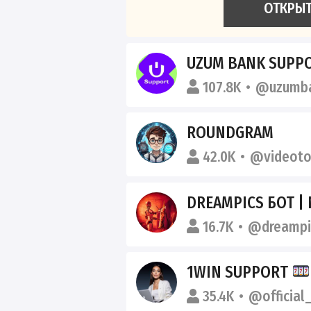
ОТКРЫ
UZUM BANK SUPPO
107.8K
@uzumba
ROUNDGRAM
42.0K
@videoto
DREAMPICS БОТ |
16.7K
@dreampi
1WIN SUPPORT
35.4K
@official