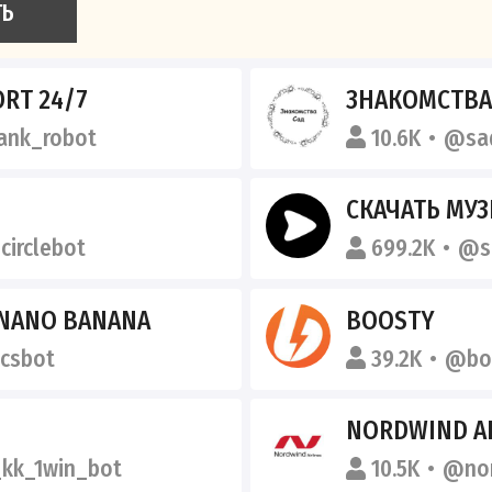
ТЬ
RT 24/7
ЗНАКОМСТВА
nk_robot
10.6K
@sa
СКАЧАТЬ МУЗ
circlebot
699.2K
@s
 NANO BANANA
BOOSTY
csbot
39.2K
@bo
NORDWIND AI
_kk_1win_bot
10.5K
@nor