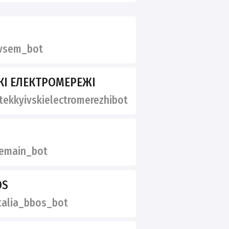
vsem_bot
КІ ЕЛЕКТРОМЕРЕЖІ
ekkyivskielectromerezhibot
emain_bot
OS
alia_bbos_bot