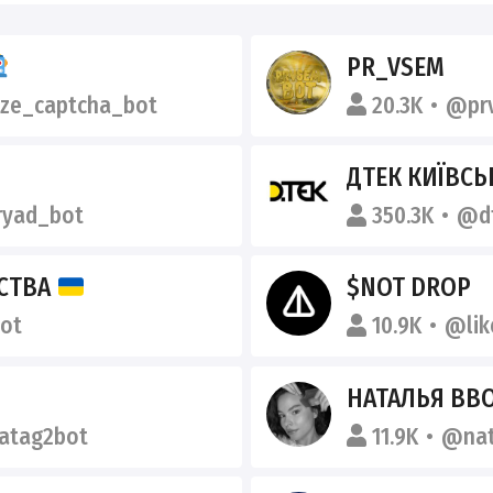
PR_VSEM
ze_captcha_bot
20.3K
@pr
ДТЕК КИЇВСЬ
ryad_bot
350.3K
@dt
МСТВА
$NOT DROP
ot
10.9K
@lik
НАТАЛЬЯ BB
atag2bot
11.9K
@nat