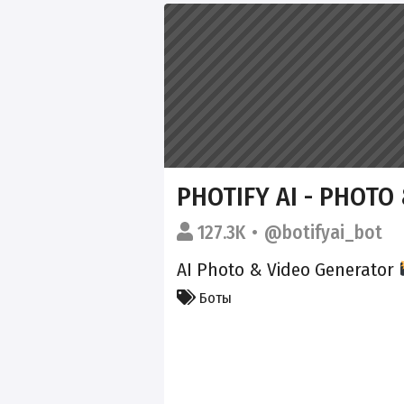
PHOTIFY AI - PHOTO
127.3K
@botifyai_bot
AI Photo & Video Generator
Боты