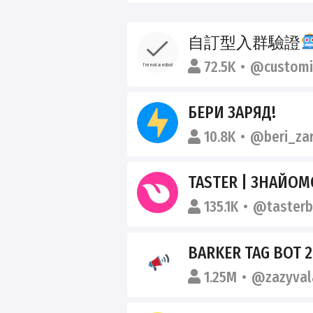
自訂型入群驗證
72.5K
@customi
БЕРИ ЗАРЯД!
10.8K
@beri_za
TASTER | ЗНАЙО
135.1K
@tasterb
BARKER TAG BOT 2
1.25M
@zazyval