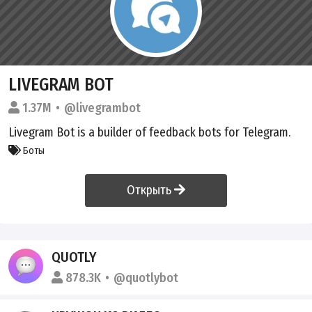
LIVEGRAM BOT
1.37M
@livegrambot
Livegram Bot is a builder of feedback bots for Telegram.
Боты
Открыть
QUOTLY
878.3K
@quotlybot