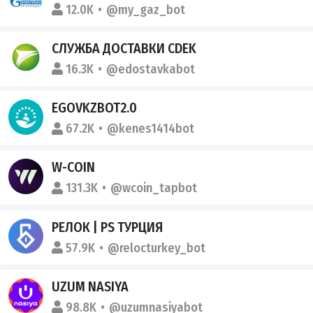
12.0K
@my_gaz_bot
СЛУЖБА ДОСТАВКИ CDEK
16.3K
@edostavkabot
EGOVKZBOT2.0
67.2K
@kenes1414bot
W-COIN
131.3K
@wcoin_tapbot
РЕЛОК | PS ТУРЦИЯ
57.9K
@relocturkey_bot
UZUM NASIYA
98.8K
@uzumnasiyabot