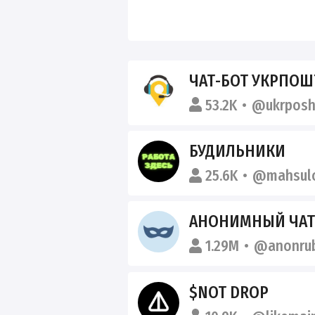
ЧАТ-БОТ УКРПОШ
53.2K
@ukrposh
БУДИЛЬНИКИ
25.6K
@mahsulo
АНОНИМНЫЙ ЧАТ
1.29M
@anonru
$NOT DROP