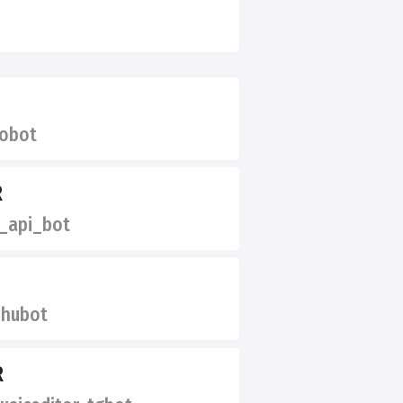
obot
R
_api_bot
ihubot
R