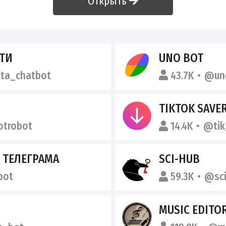
Открыть
ТИ
UNO BOT
ta_chatbot
43.7K
@un
TIKTOK SAVE
trobot
14.4K
@tik
 ТЕЛЕГРАМА
SCI-HUB
bot
59.3K
@sc
MUSIC EDITO