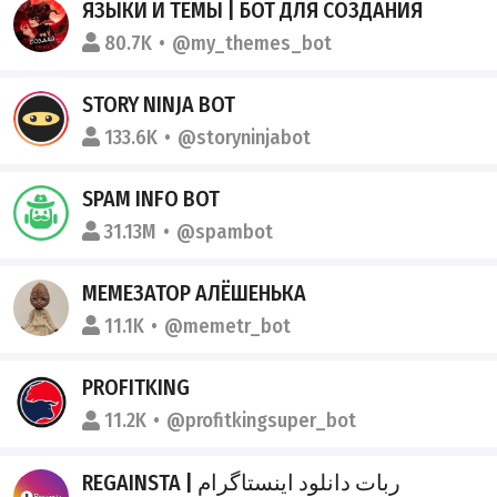
ЯЗЫКИ И ТЕМЫ | БОТ ДЛЯ СОЗДАНИЯ
80.7K
@my_themes_bot
STORY NINJA BOT
133.6K
@storyninjabot
SPAM INFO BOT
31.13M
@spambot
МЕМЕЗАТОР АЛЁШЕНЬКА
11.1K
@memetr_bot
PROFITKING
11.2K
@profitkingsuper_bot
REGAINSTA | ربات دانلود اینستاگرام