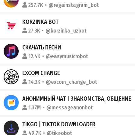
257.7K
@regainstagram_bot
KORZINKA BOT
27.3K
@korzinka_uzbot
СКАЧАТЬ ПЕСНИ
12.4K
@easymusicrobot
EXCOM CHANGE
14.3K
@excom_change_bot
АНОНИМНЫЙ ЧАТ | ЗНАКОМСТВА, ОБЩЕНИЕ
1.37M
@messageanonbot
TIKGO | TIKTOK DOWNLOADER
49.7K
@tikgobot