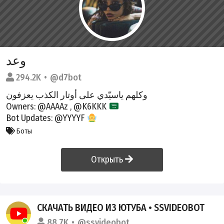
وعد
294.2K
@d7bot
وكلهم ياسيّدي على أوتار الكذب يعزفون
Owners:
@AAAAz
,
@K6KKK
Bot Updates:
@YYYYF
Боты
Открыть
СКАЧАТЬ ВИДЕО ИЗ ЮТУБА • SSVIDEOBOT
88.7K
@ssvideobot