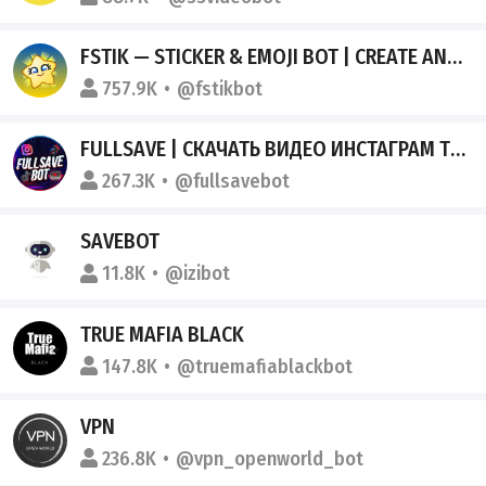
FSTIK — STICKER & EMOJI BOT | CREATE AND SEARCH
757.9K
@fstikbot
FULLSAVE | СКАЧАТЬ ВИДЕО ИНСТАГРАМ ТИКТОК
267.3K
@fullsavebot
SAVEBOT
11.8K
@izibot
TRUE MAFIA BLACK
147.8K
@truemafiablackbot
VPN
236.8K
@vpn_openworld_bot