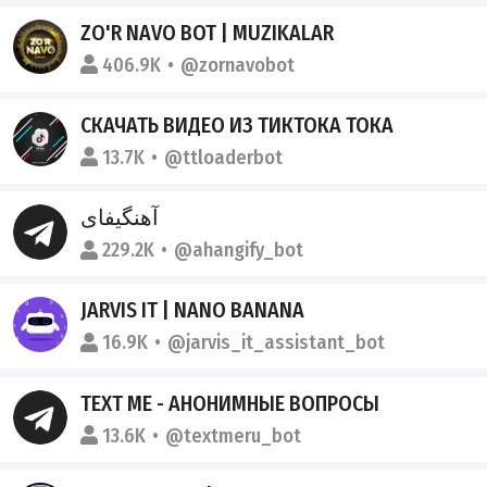
ZO'R NAVO BOT | MUZIKALAR
406.9K
@zornavobot
СКАЧАТЬ ВИДЕО ИЗ ТИКТОКА ТОКА
13.7K
@ttloaderbot
آهنگیفای
229.2K
@ahangify_bot
JARVIS IT | NANO BANANA
16.9K
@jarvis_it_assistant_bot
TEXT ME - АНОНИМНЫЕ ВОПРОСЫ
13.6K
@textmeru_bot