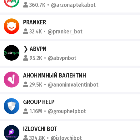
360.7K
@arzonaptekabot
PRANKER
32.4K
@pranker_bot
❯ ABVPN
95.2K
@abvpnbot
АНОНИМНЫЙ ВАЛЕНТИН
29.5K
@anonimvalentinbot
GROUP HELP
1.16M
@grouphelpbot
IZLOVCHI BOT
324.8K
@izlovchibot