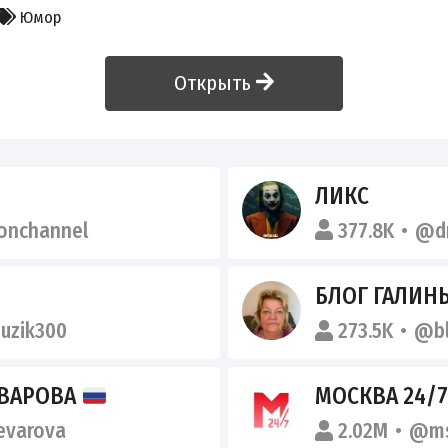
Юмор
Открыть
ЛИКС
onchannel
377.8K
@d
БЛОГ ГАЛИН
uzik300
273.5K
@bl
ЕВАРОВА
МОСКВА 24/7
varova
2.02M
@ms