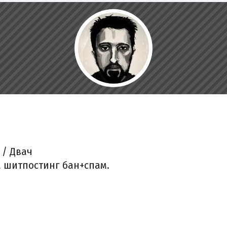
e / Двач
а шитпостинг бан+спам.