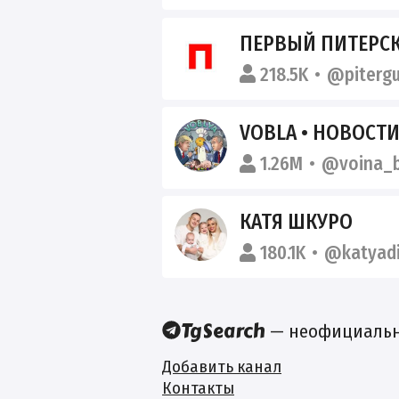
ПЕРВЫЙ ПИТЕРС
218.5K
@pitergu
VOBLA • НОВОСТ
1.26M
@voina_b
КАТЯ ШКУРО
180.1K
@katyad
— неофициальны
Добавить канал
Контакты