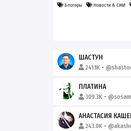
Блогеры
Новости & СМИ
ШАСТУН
241.1K
@shasto
ПЛАТИНА
309.3K
@sosam
АНАСТАСИЯ КАШ
243.0K
@akashe