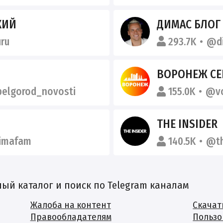
КИЙ
ДИМАС БЛОГ
ru
293.7K
@d
И
ВОРОНЕЖ СЕ
elgorod_novosti
155.0K
@vo
THE INSIDER
imafam
140.5K
@th
й каталог и поиск по Telegram каналам
Жалоба на контент
Скачат
Правообладателям
Пользо