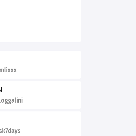
mlixxx
Ы
oggalini
k7days