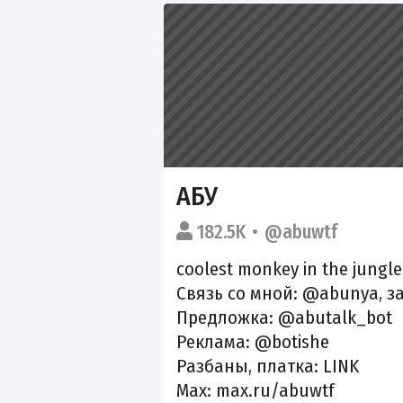
АБУ
182.5K
@abuwtf
coolest monkey in the jungl
Связь со мной: @abunya, з
Предложка: @abutalk_bot
Реклама: @botishe
Разбаны, платка:
LINK
Max: max.ru/abuwtf