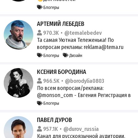
@napovalstvo_news_bot
для донатов
Блогеры
@nevzorovtv_donate
Сайт/магазин:
nevzorov.tv
Канал YT
АРТЕМИЙ ЛЕБЕДЕВ
youtube.com/@NevzorovTV
Аудио
970.3K
@temalebedev
эфиров @nevzorovpodcast Внимание!
Та самая Уютная Тележенька! По
Мы не отвечаем за содержание
вопросам рекламы: reklama@tema.ru
рекламы!
Ассистентка: zam@tema.ru Личная почта:
Блогеры
Дизайн
tema@tema.ru Самые Честные Новости:
https://vkvideo.ru/playlist/-211437014_7
КСЕНИЯ БОРОДИНА
Страница включена Роскомнадзором в
966.5K
@borodylia0803
перечень любимых: artl.ru/LYuRZ
По всем вопросам/реклама:
@monson_com - Евгения Регистрация в
реестре РКН:
Блогеры
https://gosuslugi.ru/snet/6798794b58ab22
21b0ee1527
ПАВЕЛ ДУРОВ
957.1K
@durov_russia
Канал для русскоязычной аудитории.