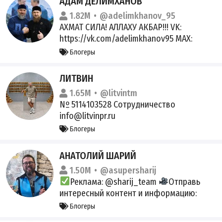
АДАМ ДЕЛИМХАНОВ
1.82M
@adelimkhanov_95
АХМАТ СИЛА! АЛЛАХУ АКБАР!!! VK:
https://vk.com/adelimkhanov95 MAX:
https://max.ru/adelimkhanov_95 №
Блогеры
6105169016
ЛИТВИН
1.65M
@litvintm
Nº 5114103528 Сотрудничество
info@litvinpr.ru
Блогеры
АНАТОЛИЙ ШАРИЙ
1.50M
@asupersharij
Реклама: @sharij_team
Отправь
интересный контент и информацию:
@shariy_time_bot
Почта:
Блогеры
anatolijsharij@sharij.pro