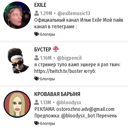
EXILE
1.29M
@exilemusic13
Официальный канал Ильи Exile Мой лайв
канал в телеграме :
https://t.me/exilelive13 YT:
Блогеры
https://youtube.com/@exileshow VK:
https://vk.com/exile_music
БУСТЕР
Сотрудничество - @exile_ads
1.16M
@bigpencil
Регистрация в перечне РКН:
я стример тупо вамп эшкере я рэп твич:
https://rknn.link/gi
https://twitch.tv/buster ютуб:
https://youtube.com/@slavabuster
Блогеры
Регистрация в перечне владельцев
страниц в соцсетях:
КРОВАВАЯ БАРЫНЯ
https://www.gosuslugi.ru/snet/6787aa9f1e
1.13M
@bloodysx
4e233a711c2167 Связь: @busterprod
РЕКЛАМА: ostorozhno.adv@gmail.com
Предложка: @bloodysx_bot Перечень
РКН: https://clck.ru/3RfEML
Блогеры