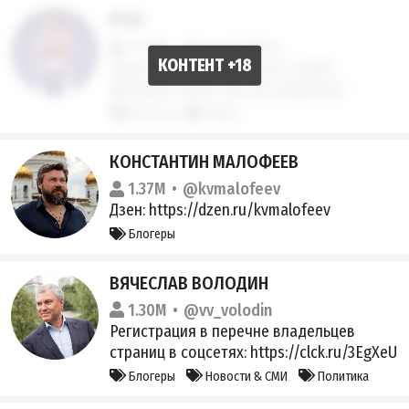
ВПШ
1.38M
@pravdadirty
Над схваткой. Связаться с нами:
@contact_vpsh_bot По вопросам
рекламы: @vpshmedia @leosaltore
Блогеры
Сливы
https://gosuslugi.ru/snet/679851ea19290c0
f937aaef3 @ssempaai
КОНСТАНТИН МАЛОФЕЕВ
1.37M
@kvmalofeev
Дзен: https://dzen.ru/kvmalofeev
Блогеры
ВЯЧЕСЛАВ ВОЛОДИН
1.30M
@vv_volodin
Регистрация в перечне владельцев
страниц в соцсетях: https://clck.ru/3EgXeU
Блогеры
Новости & СМИ
Политика