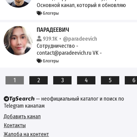
Основной канал, который я обновляю
чаще, – англоязычный @durov
Блогеры
ПАРАДЕЕВИЧ
939.1K
@paradeevich
Сотрудничество -
contact@paradeevich.ru VK -
https://vk.com/paradeev1ch YT -
Блогеры
https://www.youtube.com/@paradeevich
TW - https://www.twitch.tv/paradeev1ch
1
2
3
4
5
6
Регистрация в перечне РКН:
https://vk.cc/cJ6hP9
— неофициальный каталог и поиск по
Telegram каналам
Добавить канал
Контакты
Жалоба на контент