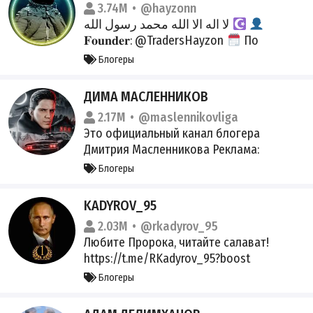
3.74M
@hayzonn
لا اله الا الله محمد رسول الله
𝐅𝐨𝐮𝐧𝐝𝐞𝐫: @TradersHayzon
По
рекламе: @CryptoPR_Network
Прайс:
Блогеры
https://hayzon.trade/
ДИМА МАСЛЕННИКОВ
2.17M
@maslennikovliga
Это официальный канал блогера
Дмитрия Масленникова Реклама:
@toma_tam Мой YT:
Блогеры
https://youtube.com/user/pognalishow
Мой ВК: vk.com/dima_maslen Регистрация
KADYROV_95
в перечне владельцев страниц в
2.03M
@rkadyrov_95
соцсетях: https://knd.gov.ru/license?
Любите Пророка, читайте салават!
id=6748f0118945180a7d383785&r
https://t.me/RKadyrov_95?boost
https://t.me/boost/kadyrov_95chat
Блогеры
Vkontakte: https://vk.com/ramzan Twitter:
https://twitter.com/rkadyrov № 5002151765