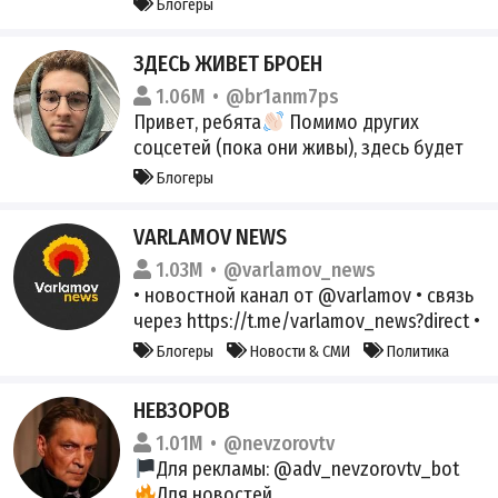
Блогеры
t.me/evelone192xx - мысли, кружки и т.д
t.me/itogi192 - итоги розыгрышей Мои
ЗДЕСЬ ЖИВЕТ БРОЕН
админы: @EnNIwayyy @ezbrz @Stereaaa
1.06M
@br1anm7ps
разбаны твич - @kyz1natra
Привет, ребята
Помимо других
соцсетей (пока они живы), здесь будет
самая важная информация.
Блогеры
VARLAMOV NEWS
1.03M
@varlamov_news
• новостной канал от @varlamov • связь
через https://t.me/varlamov_news?direct •
срочные новости: @varlamovbrkng •
Блогеры
Новости & СМИ
Политика
YouTube: https://vrlmv.com/QoIGMN •
другие соцсети:
НЕВЗОРОВ
links.varlamov.ru/p/6a18e2/ • продаем
1.01M
@nevzorovtv
рекламу: ads@varlamov.me
Для рекламы: @adv_nevzorovtv_bot
Для новостей