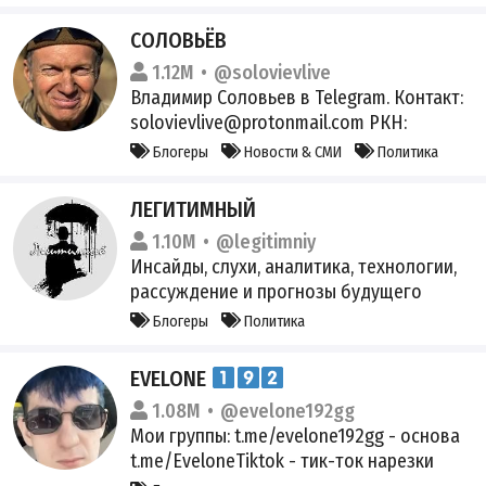
СОЛОВЬЁВ
1.12M
@solovievlive
Владимир Соловьев в Telegram. Контакт:
solovievlive@protonmail.com РКН:
https://knd.gov.ru/license?
Блогеры
Новости & СМИ
Политика
id=676fd4534de6c368451daa5d®istryType=
bloggersPermission ИА СОЛОВЬЁВLIVE,
ЛЕГИТИМНЫЙ
Зарегистрировано Роскомнадзором: Рег.
1.10M
@legitimniy
номер: ФС 77-79482 от 09.11.2020, 16+
Инсайды, слухи, аналитика, технологии,
рассуждение и прогнозы будущего
нашей страны! Не живи в иллюзиях -
Блогеры
Политика
будь в курсе реальности! Контакт:
legitimniy@protonmail.com Бот реклама:
EVELONE
@Legitimniy_rec_bot
1.08M
@evelone192gg
Мои группы: t.me/evelone192gg - основа
t.me/EveloneTiktok - тик-ток нарезки
t.me/Zanos192 - ставки + kick