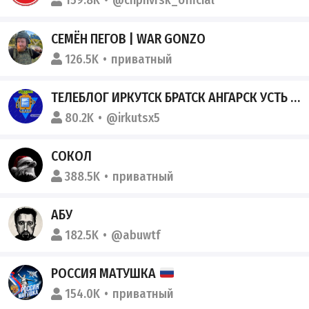
159.8K
@chpnvrsk_official
СЕМЁН ПЕГОВ | WAR GONZO
126.5K
приватный
ТЕЛЕБЛОГ ИРКУТСК БРАТСК АНГАРСК УСТЬ ИЛИМСК ЧАТ ЗНАКОМСТВА РЕКЛАМА КАНАЛ ПОДСЛУШАНО ТИПИЧНЫЙ ДЕВУШКИ ОБЪЯВЛЕНИЯ ПРОДАЖА СНИМУ
80.2K
@irkutsx5
СОКОЛ
388.5K
приватный
АБУ
182.5K
@abuwtf
РОССИЯ МАТУШКА
154.0K
приватный