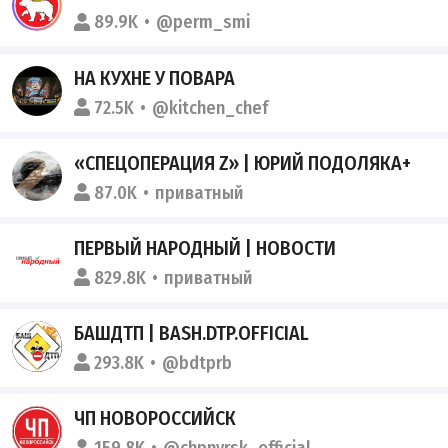
89.9K
@perm_smi
НА КУХНЕ У ПОВАРА
72.5K
@kitchen_chef
«СПЕЦОПЕРАЦИЯ Z» | ЮРИЙ ПОДОЛЯКА+
87.0K
приватный
ПЕРВЫЙ НАРОДНЫЙ | НОВОСТИ
829.8K
приватный
БАШДТП | BASH.DTP.OFFICIAL
293.8K
@bdtprb
ЧП НОВОРОССИЙСК