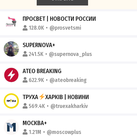
ПРОСВЕТ | НОВОСТИ РОССИИ
128.0K
@prosvetsmi
SUPERNOVA+
241.5K
@supernova_plus
ATEO BREAKING
622.9K
@ateobreaking
ТРУХА
ХАРКІВ | НОВИНИ
569.4K
@truexakharkiv
МОСКВА+
1.21M
@moscowplus