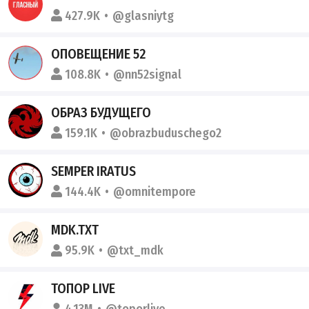
427.9K
@glasniytg
ОПОВЕЩЕНИЕ 52
108.8K
@nn52signal
ОБРАЗ БУДУЩЕГО
159.1K
@obrazbuduschego2
SEMPER IRATUS
144.4K
@omnitempore
MDK.TXT
95.9K
@txt_mdk
ТОПОР LIVE