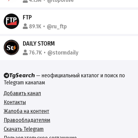
4.13M
@toporlive
FTP
89.1K
@ru_ftp
DAILY STORM
76.7K
@stormdaily
— неофициальный каталог и поиск по
Telegram каналам
Добавить канал
Контакты
Жалоба на контент
Правообладателям
Скачать Telegram