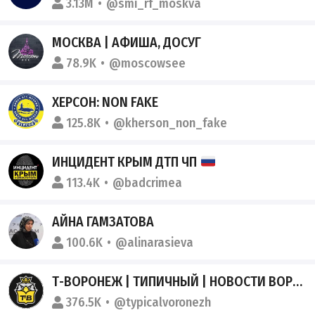
3.13M
@smi_rf_moskva
МОСКВА | АФИША, ДОСУГ
78.9K
@moscowsee
ХЕРСОН: NON FAKE
125.8K
@kherson_non_fake
ИНЦИДЕНТ КРЫМ ДТП ЧП
113.4K
@badcrimea
АЙНА ГАМЗАТОВА
100.6K
@alinarasieva
Т-ВОРОНЕЖ | ТИПИЧНЫЙ | НОВОСТИ ВОРОНЕЖА
376.5K
@typicalvoronezh