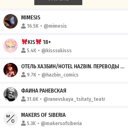
MIMESIS
16.5K
@mimesis
KIS
18+
5.4K
@kisssukisss
ОТЕЛЬ ХАЗБИН/HOTEL HAZBIN. ПЕРЕВОДЫ КОМИКСОВ, АРТЫ
9.7K
@hazbin_comics
ФАИНА РАНЕВСКАЯ
31.6K
@ranevskaya_tsitaty_teatr
MAKERS OF SIBERIA
5.3K
@makersofsiberia