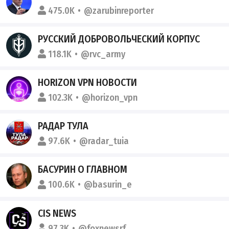
475.0K
@zarubinreporter
РУССКИЙ ДОБРОВОЛЬЧЕСКИЙ КОРПУС
118.1K
@rvc_army
HORIZON VPN НОВОСТИ
102.3K
@horizon_vpn
РАДАР ТУЛА
97.6K
@radar_tuia
БАСУРИН О ГЛАВНОМ
100.6K
@basurin_e
CIS NEWS
97.3K
@foxnewsrf