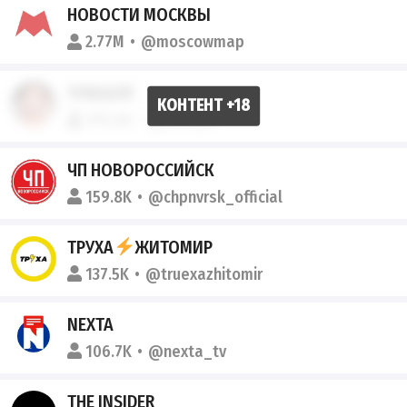
НОВОСТИ МОСКВЫ
2.77M
@moscowmap
YOBAJUR
195.6K
@yobajur
ЧП НОВОРОССИЙСК
159.8K
@chpnvrsk_official
ТРУХА
ЖИТОМИР
137.5K
@truexazhitomir
NEXTA
106.7K
@nexta_tv
THE INSIDER