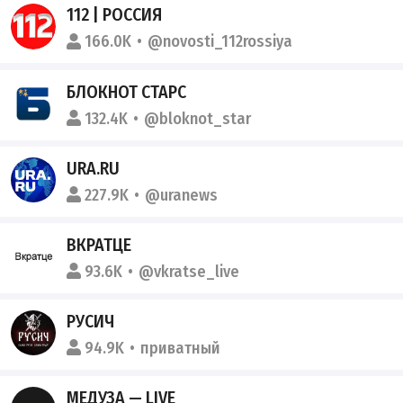
112 | РОССИЯ
166.0K
@novosti_112rossiya
БЛОКНОТ СТАРС
132.4K
@bloknot_star
URA.RU
227.9K
@uranews
ВКРАТЦЕ
93.6K
@vkratse_live
РУСИЧ
94.9K
приватный
МЕДУЗА — LIVE