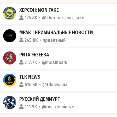
ХЕРСОН: NON FAKE
125.8K
@kherson_non_fake
МРАК | КРИМИНАЛЬНЫЕ НОВОСТИ
245.8K
приватный
РИТА ЭБЗЕЕВА
217.7K
@mosmosru
TLK NEWS
616.5K
@tlknewsua
РУССКИЙ ДЕМИУРГ
111.9K
@rus_demiurge