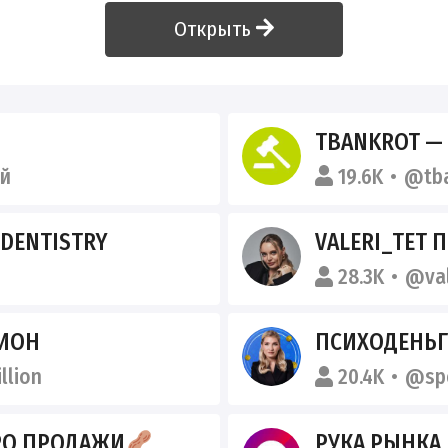
Открыть
TBANKROT —
й
19.6K
@tba
 DENTISTRY
VALERI_TET ПРО Б
28.3K
@val
ЛИОН
ПСИХОДЕНЬГИ
llion
20.4K
@sp
РО ПРОДАЖИ
РУКА РЫНКА