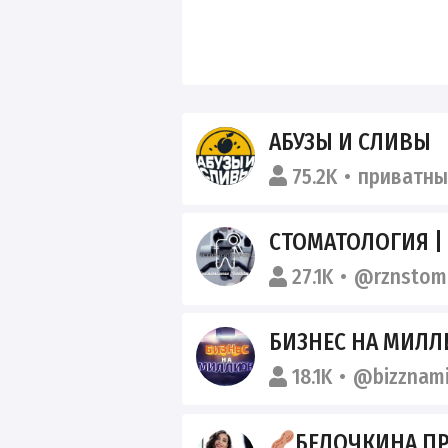
АБУЗЫ И СЛИВЫ
75.2K
приватны
СТОМАТОЛОГИЯ |
27.1K
@rznstom
БИЗНЕС НА МИЛ
18.1K
@bizznami
БЕЛОЧКИНА П