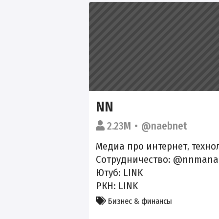
NN
2.23M
@naebnet
Медиа про интернет, техн
Сотрудничество: @nnmana
Ютуб:
LINK
РКН:
LINK
Бизнес & финансы