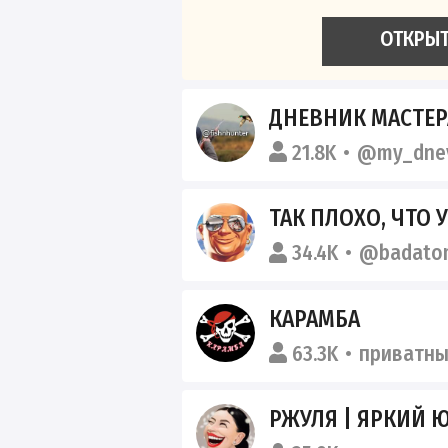
ОТКРЫ
ДНЕВНИК МАСТЕРА | ОХОТА И РЫБАЛКА | ОРУЖИЕ
21.8K
@my_dnev
ТАК ПЛОХО, ЧТО
34.4K
@badato
КАРАМБА
63.3K
приватн
РЖУЛЯ | ЯРКИЙ 