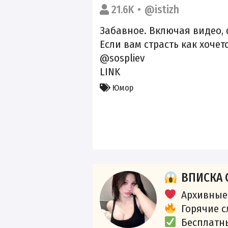
21.6K
@istizh
Забавное. Включая видео, ф
Если вам страсть как хочет
@sospliev
LINK
Юмор
ВПИСКА 
Архивные
Горячие 
Бесплатн