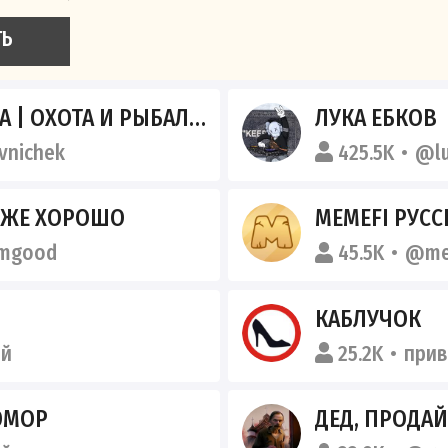
ТЬ
 | ДИЧЬ | СТРЕЛЬБА | СНАСТИ | РЫБА | ЖИВОТНЫЕ
ЛУКА ЕБКОВ
nichek
425.5K
@l
 УЖЕ ХОРОШО
MEMEFI РУС
mgood
45.5K
@me
КАБЛУЧОК
ый
25.2K
при
ЮМОР
ДЕД, ПРОДАЙ