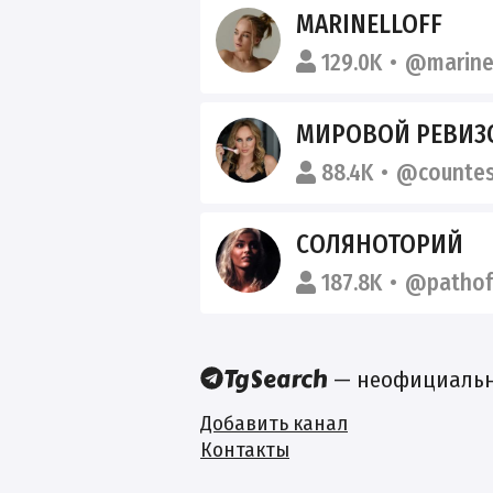
MARINELLOFF
129.0K
@marinel
МИРОВОЙ РЕВИЗ
88.4K
@countes
СОЛЯНОТОРИЙ
187.8K
@pathof
— неофициальны
Добавить канал
Контакты