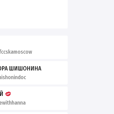
fccskamoscow
ТОРА ШИШОНИНА
ishonindoc
ОЙ
ewithhanna