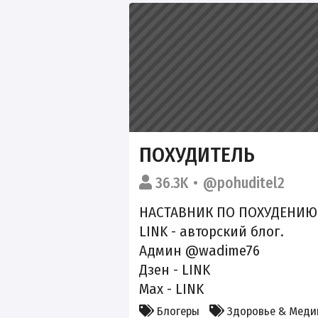
ПОХУДИТЕЛЬ
36.3K
@pohuditel2
НАСТАВНИК ПО ПОХУДЕНИЮ
LINK
- авторский блог.
Админ @wadime76
Дзен -
LINK
Max -
LINK
Блогеры
Здоровье & Меди