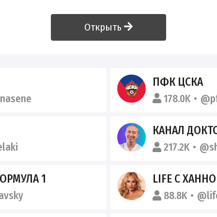
Открыть
ПФК ЦСКА
nasene
178.0K
@p
КАНАЛ ДОК
laki
217.2K
@sh
ФОРМУЛА 1
LIFE С ХАНН
avsky
88.8K
@lif