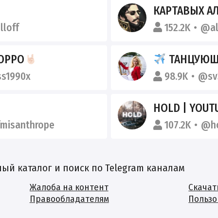
КАРТАВЫХ А
loff
152.2K
@al
ОРРО
ТАНЦУЮЩАЯ
s1990x
98.9K
@sv
HOLD | YOUT
misanthrope
107.2K
@h
й каталог и поиск по Telegram каналам
Жалоба на контент
Скачат
Правообладателям
Пользо