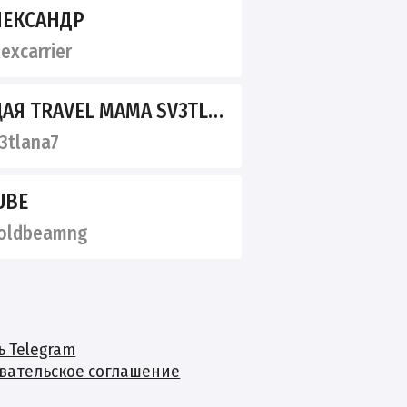
ЛЕКСАНДР
excarrier
 TRAVEL МАМА SV3TLANA7
3tlana7
UBE
oldbeamng
ь Telegram
вательское соглашение