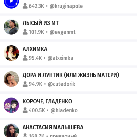
642.3K
@kruginapole
ЛЫСЫЙ ИЗ МТ
101.9K
@evgenmt
АЛХИМКА
95.4K
@alxximka
ДОРА И ЛУНТИК (ИЛИ ЖИЗНЬ МАТЕРИ)
94.9K
@cutedorik
КОРОЧЕ, ГЛАДЕНКО
400.5K
@hladenko
АНАСТАСИЯ МАЛЫШЕВА
168.7K
приватный