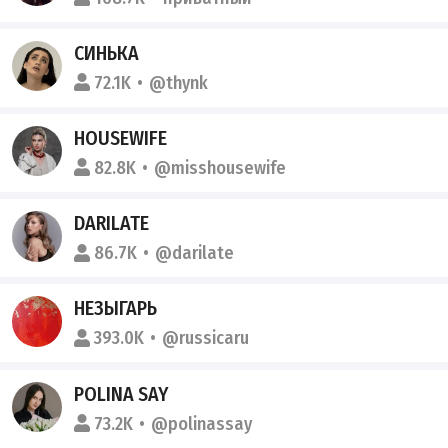
СИНЬКА
72.1K
@thynk
HOUSEWIFE
82.8K
@misshousewife
DARILATE
86.7K
@darilate
НЕЗЫГАРЬ
393.0K
@russicaru
POLINA SAY
73.2K
@polinassay