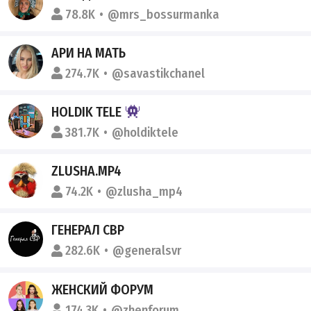
78.8K
@mrs_bossurmanka
АРИ НА МАТЬ
274.7K
@savastikchanel
HOLDIK TELE
381.7K
@holdiktele
ZLUSHA.MP4
74.2K
@zlusha_mp4
ГЕНЕРАЛ СВР
282.6K
@generalsvr
ЖЕНСКИЙ ФОРУМ
174.3K
@zhenforum