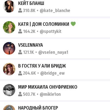
КЕЙТ БЛАНШ
310.8K
@kate_blanche
КАТЯ | ДОМ СОЛОМИНКИ
164.2K
@spottykit
VSELENNAYA
121.1K
@vselen_naya1
В ГОСТЯХ У АЛИ БРИДЖ
204.6K
@bridge_ew
МИР МИХАИЛА ОНУФРИЕНКО
503.7K
@mikle1on
НАРОДНЫЙ БЛОГЕР