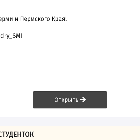
ерми и Пермского Края!
dry_SMI
Открыть
СТУДЕНТОК