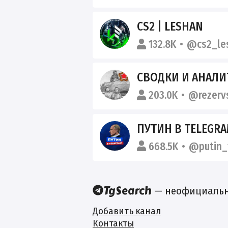
CS2 | LESHAN
132.8K
@cs2_le
СВОДКИ И АНАЛИТ
203.0K
@rezerv
ПУТИН В TELEGR
668.5K
@putin_
— неофициальны
Добавить канал
Контакты