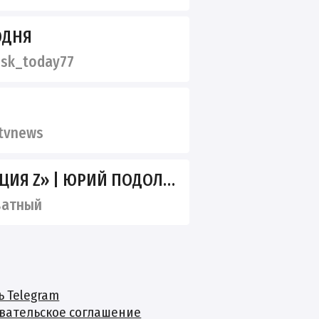
ОДНЯ
sk_today77
tvnews
Я Z» | ЮРИЙ ПОДОЛЯКА+
ватный
ь Telegram
вательское соглашение