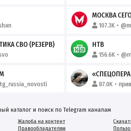
МОСКВА СЕГ
shan
107.3K
@m
ИКА СВО (РЕЗЕРВ)
НТВ
svo
156.6K
@n
AM
«СПЕЦОПЕРАЦИ
tg_russia_novosti
87.0K
при
й каталог и поиск по Telegram каналам
Жалоба на контент
Скачат
Правообладателям
Пользо