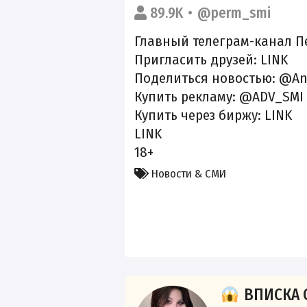
89.9K
@perm_smi
Главный телеграм-канал П
Пригласить друзей:
LINK
Поделиться новостью: @An
Купить рекламу: @ADV_SMI
Купить через биржу:
LINK
LINK
18+
Новости & СМИ
ВПИСКА 