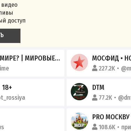
 видео
сливы
ый доступ
ТЬ
РЕ? | МИРОВЫЕ НОВОСТИ
МОСФИД • Н
ime
227.2K
@m
 18+
DTM
t_rossiya
77.2K
@dn
PRO МОСКВУ
ws
108.6K
пр