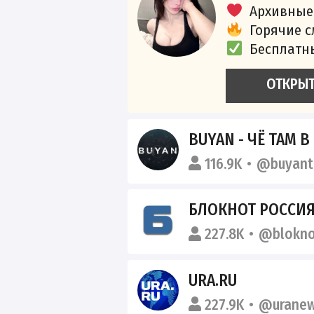
Архивные
Горячие 
Бесплатн
ОТКРЫ
BUYAN - ЧЁ ТАМ В МИ
116.9K
@buyant
БЛОКНОТ РОССИЯ
227.8K
@blokno
URA.RU
227.9K
@urane