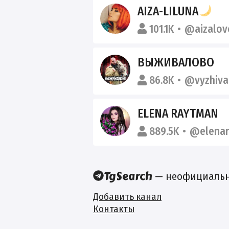
AIZA-LILUNA
101.1K
@aizalov
ВЫЖИВАЛОВО
86.8K
@vyzhiva
ELENA RAYTMAN
889.5K
@elena
— неофициальны
Добавить канал
Контакты