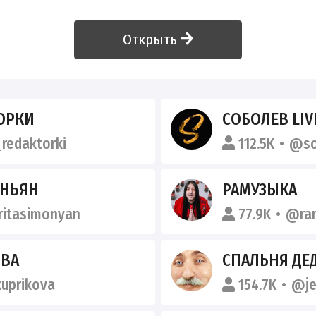
Открыть
ОРКИ
СОБОЛЕВ LIV
redaktorki
112.5K
@so
ОНЬЯН
РАМУЗЫКА
itasimonyan
77.9K
@ram
ОВА
СПАЛЬНЯ ДЕ
kuprikova
154.7K
@je