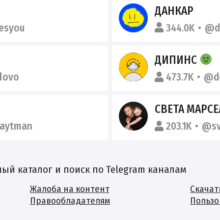
ДАНКАР
esyou
344.0K
@d
ДИПИНС
lovo
473.7K
@de
СВЕТА МАРСЕ
raytman
203.1K
@sv
й каталог и поиск по Telegram каналам
Жалоба на контент
Скачат
Правообладателям
Пользо