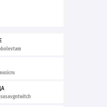
E
bolevtam
usicru
ДА
susavgntwitch