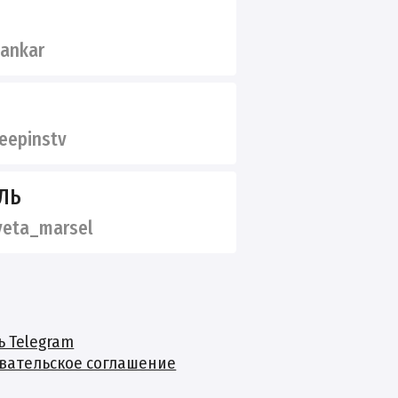
ankar
epinstv
ЛЬ
eta_marsel
ь Telegram
вательское соглашение