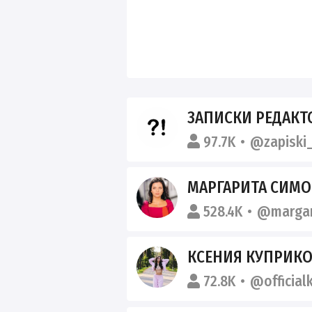
ЗАПИСКИ РЕДАКТ
97.7K
@zapiski_
МАРГАРИТА СИМ
528.4K
@margar
КСЕНИЯ КУПРИК
72.8K
@official