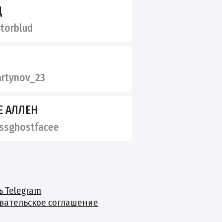
Д
torblud
rtynov_23
 АЛЛЕН
ssghostfacee
ь Telegram
вательское соглашение