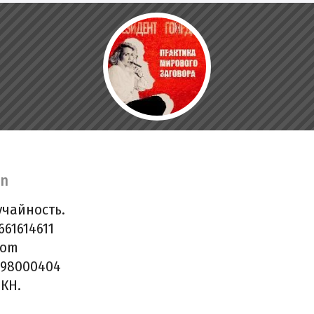
on
учайность.
61614611
com
998000404
КН.