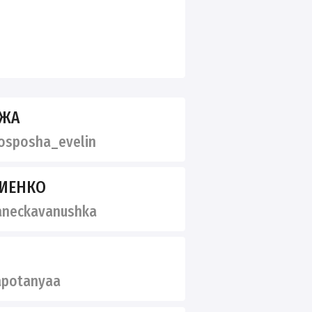
ОЖА
sposha_evelin
ИЕНКО
neckavanushka
potanyaa