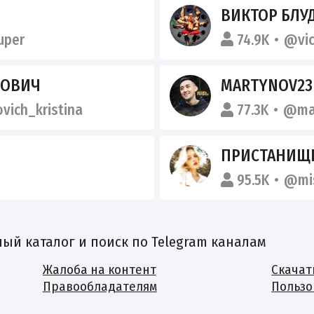
ВИКТОР БЛУ
uper
74.9K
@vic
НОВИЧ
MARTYNOV23
vich_kristina
77.3K
@ma
ПРИСТАНИЩЕ
95.5K
@mi
й каталог и поиск по Telegram каналам
Жалоба на контент
Скачат
Правообладателям
Пользо