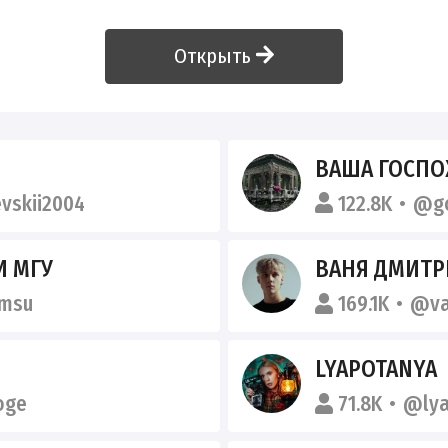
Открыть
ВАША ГОСП
vskii2004
122.8K
@go
И МГУ
ВАНЯ ДМИТР
msu
169.1K
@va
LYAPOTANYA
oge
71.8K
@lya