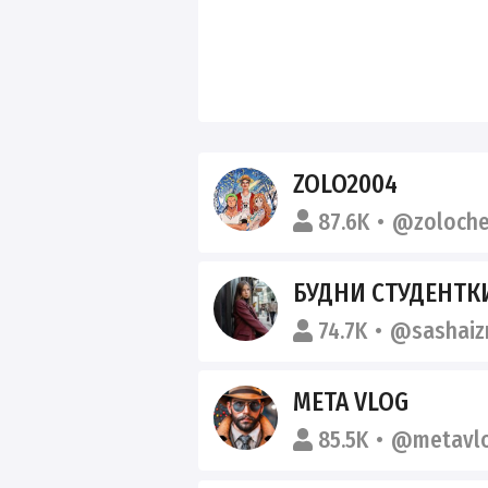
ZOLO2004
87.6K
@zoloche
БУДНИ СТУДЕНТК
74.7K
@sashaiz
META VLOG
85.5K
@metavl