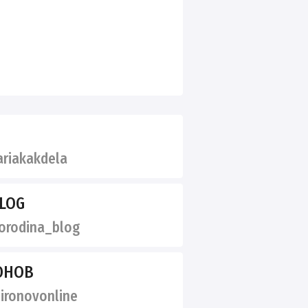
riakakdela
LOG
rodina_blog
ОНОВ
ronovonline