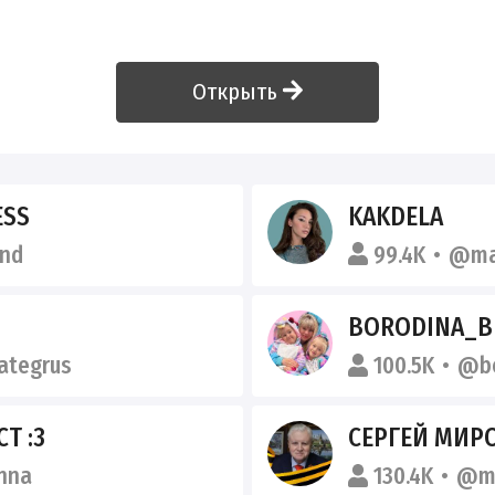
Открыть
ESS
KAKDELA
end
99.4K
@ma
BORODINA_B
ategrus
100.5K
@bo
Т :3
СЕРГЕЙ МИР
nna
130.4K
@mi