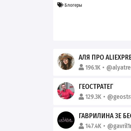
Блогеры
АЛЯ ПРО ALIEXPR
196.1K
@alyatr
ГЕОСТРАТЕГ
129.3K
@geostr
ГАВРИЛИНА ЗЕ БЕС
147.4K
@gavril1