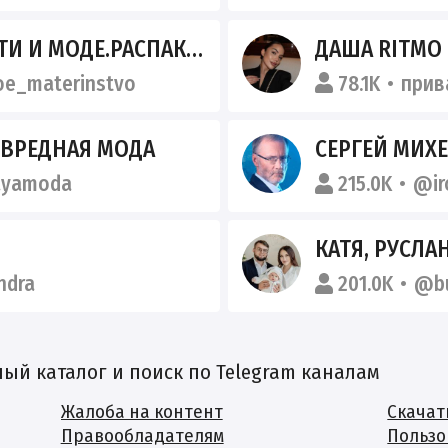
.TRAVEL ОБЗОРЫ.МАТЕРИНСТВО.ВОСПИТАНИЕ.
ДАША RITMO
oe_materinstvo
78.1K
прив
 ВРЕДНАЯ МОДА
СЕРГЕЙ МИХ
ayamoda
215.0K
@ir
КАТЯ, РУСЛА
ndra
201.0K
@bu
й каталог и поиск по Telegram каналам
Жалоба на контент
Скачат
Правообладателям
Пользо