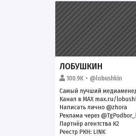
ЛОБУШКИН
100.9K
@lobushkin
Самый лучший медиамене
Канал в MAX max.ru/lobush
Написать лично @zhora
Реклама через @TgPodbor_
Партнёр агентства К2
Реестр РКН:
LINK