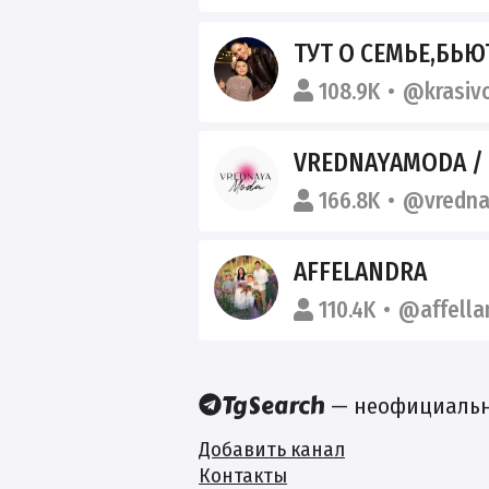
ТУТ О СЕМЬЕ,БЬЮТИ И МОДЕ.РАСПАКОВКИ
108.9K
@krasiv
VREDNAYAMODA /
166.8K
@vredn
AFFELANDRA
110.4K
@affella
— неофициальны
Добавить канал
Контакты