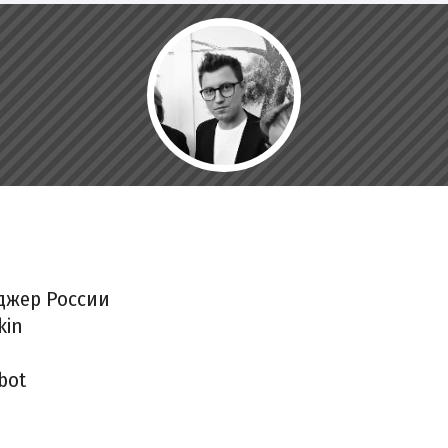
джер России
kin
bot