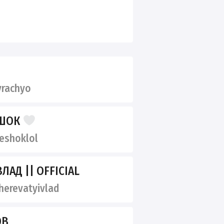
rachyo
ЕШОК
eshoklol
ЛАД || OFFICIAL
erevatyivlad
ОВ