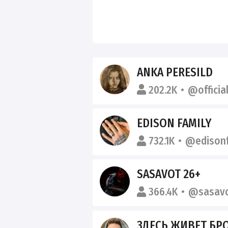
ANKA PERESILD
202.2K
@officia
EDISON FAMILY
732.1K
@edisonf
SASAVOT 26+
366.4K
@sasav
ЗДЕСЬ ЖИВЕТ БР