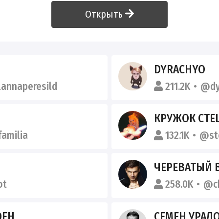
Открыть
DYRACHYO
lannaperesild
211.2K
@dy
КРУЖОК СТ
amilia
132.1K
@st
ЧЕРЕВАТЫЙ В
ot
258.0K
@ch
ОЕН
СЕМЕН УРАЛ