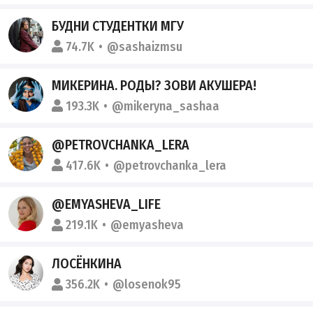
БУДНИ СТУДЕНТКИ МГУ
74.7K
@sashaizmsu
МИКЕРИНА. РОДЫ? ЗОВИ АКУШЕРА!
193.3K
@mikeryna_sashaa
@PETROVCHANKA_LERA
417.6K
@petrovchanka_lera
@EMYASHEVA_LIFE
219.1K
@emyasheva
ЛОСЁНКИНА
356.2K
@losenok95