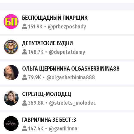
БЕСПОЩАДНЫЙ ПИАРЩИК
151.9K
@prbezposhady
ДЕПУТАТСКИЕ БУДНИ
148.7K
@deputatdumy
ОЛЬГА ЩЕРБИНИНА OLGASHERBININA88
79.9K
@olgasherbinina888
СТРЕЛЕЦ-МОЛОДЕЦ
369.8K
@strelets_molodec
ГАВРИЛИНА ЗЕ БЕСТ :3
147.4K
@gavril1nna