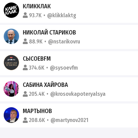
КЛИККЛАК
93.7K
@klikklaktg
НИКОЛАЙ СТАРИКОВ
88.9K
@nstarikovru
СЫСОЕВFM
374.6K
@sysoevfm
САБИНА ХАЙРОВА
205.4K
@krosovkapoteryalsya
МАРТЫНОВ
208.6K
@martynov2021