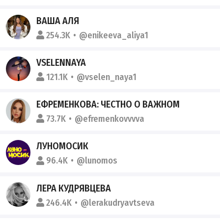
ВАША АЛЯ
254.3K
@enikeeva_aliya1
VSELENNAYA
121.1K
@vselen_naya1
ЕФРЕМЕНКОВА: ЧЕСТНО О ВАЖНОМ
73.7K
@efremenkovvvva
ЛУНОМОСИК
96.4K
@lunomos
ЛЕРА КУДРЯВЦЕВА
246.4K
@lerakudryavtseva