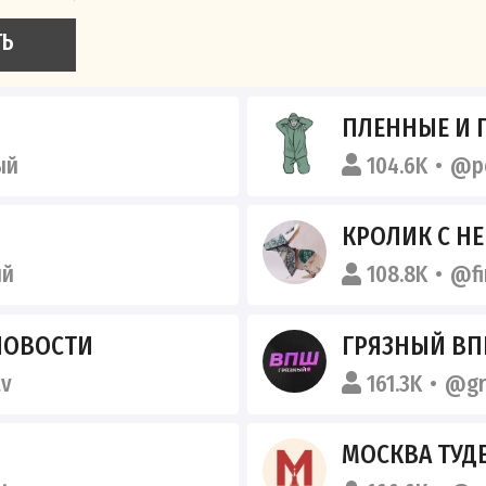
ТЬ
ПЛЕННЫЕ И 
ый
104.6K
@po
КРОЛИК С Н
ый
108.8K
@fi
НОВОСТИ
ГРЯЗНЫЙ В
v
161.3K
@gr
МОСКВА ТУД