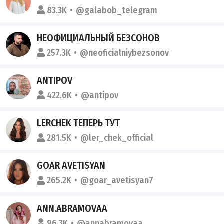
83.3K
@galabob_telegram
НЕОФИЦИАЛЬНЫЙ БЕЗСОНОВ
257.3K
@neoficialniybezsonov
ANTIPOV
422.6K
@antipov
LERCHEK ТЕПЕРЬ ТУТ
281.5K
@ler_chek_official
GOAR AVETISYAN
265.2K
@goar_avetisyan7
ANN.ABRAMOVAA
96.3K
@annabramovaa