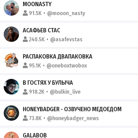
MOONASTY
91.5K
@mooon_nasty
АСАФЬЕВ СТАС
240.5K
@asafevstas
РАСПАКОВКА ДВАПАКОВКА
95.1K
@oneboxtwobox
В ГОСТЯХ У БУЛЫЧА
918.2K
@bulkin_live
HONEYBADGER - ОЗВУЧЕНО МЕДОЕДОМ
73.8K
@honeybadger_news
GALABOB