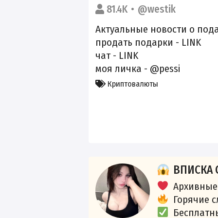
81.4K
@westik
Актуальные новости о под
продать подарки -
LINK
чат -
LINK
моя личка - @pessi
Криптовалюты
ВПИСКА 
Архивные
Горячие 
Бесплатн