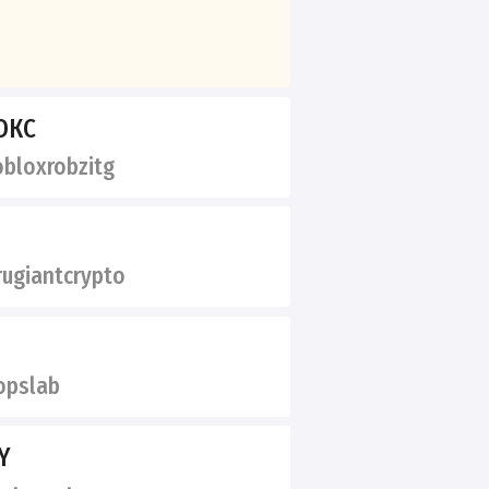
ОКС
bloxrobzitg
ugiantcrypto
opslab
Y