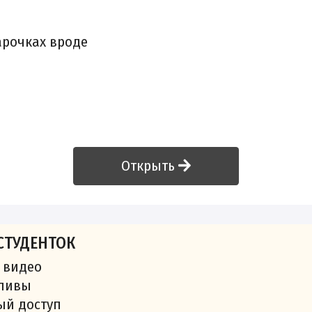
арочках вроде
Открыть
СТУДЕНТОК
 видео
сливы
ый доступ