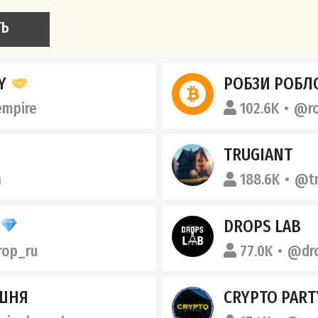
ТЬ
TY
РОБЗИ РОБЛ
empire
102.6K
@ro
TRUGIANT
n
188.6K
@tr
DROPS LAB
rop_ru
77.0K
@dr
ШНЯ
CRYPTO PART