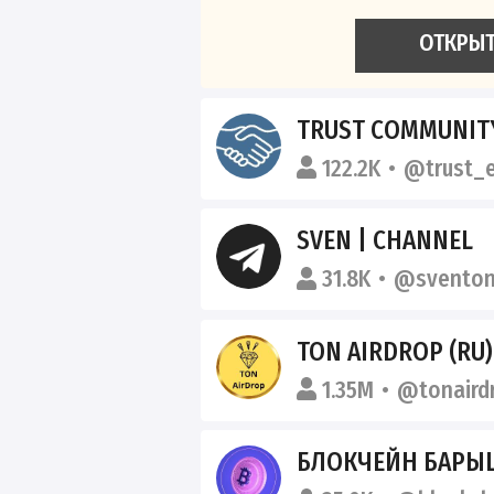
ОТКРЫ
TRUST COMMUNI
122.2K
@trust_
SVEN | CHANNEL
31.8K
@svento
TON AIRDROP (RU)
1.35M
@tonaird
БЛОКЧЕЙН БАРЫ