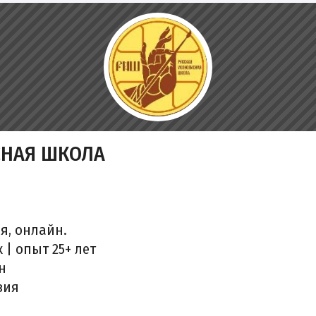
СНАЯ ШКОЛА
я, онлайн.
 | опыт 25+ лет
н
зия