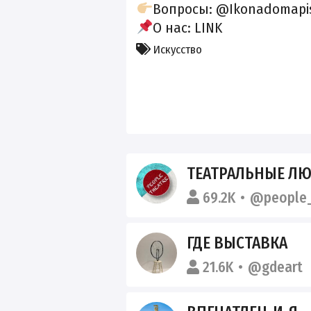
Вопросы: @Ikonadomapi
О нас:
LINK
Искусство
ТЕАТРАЛЬНЫЕ Л
69.2K
@people_
ГДЕ ВЫСТАВКА
21.6K
@gdeart