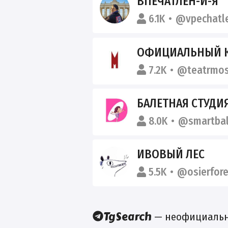
ВПЕЧАТЛЕН-И-Я
6.1K
@vpechatl
ОФИЦИАЛЬНЫЙ КАНА
7.2K
@teatrmos
БАЛЕТНАЯ СТУДИ
8.0K
@smartbal
ИВОВЫЙ ЛЕС
5.5K
@osierfore
— неофициальны