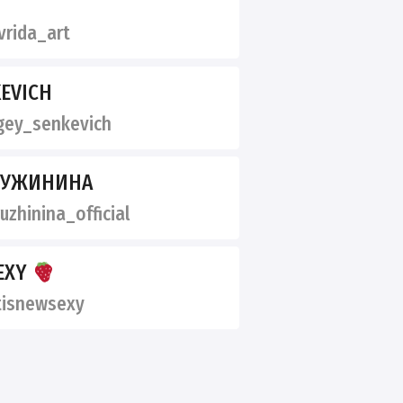
rida_art
EVICH
ey_senkevich
РУЖИНИНА
zhinina_official
SEXY
isnewsexy