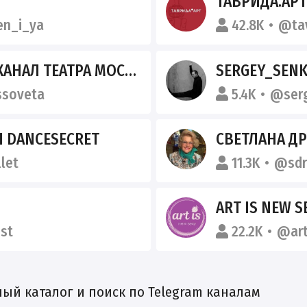
ТАВРИДА.АРТ
en_i_ya
42.8K
@tav
Л ТЕАТРА МОССОВЕТА
SERGEY_SENK
soveta
5.4K
@serg
Я DANCESECRET
СВЕТЛАНА Д
let
11.3K
@sdru
ART IS NEW 
st
22.2K
@art
й каталог и поиск по Telegram каналам