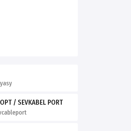
yasy
ОРТ / SEVKABEL PORT
cableport