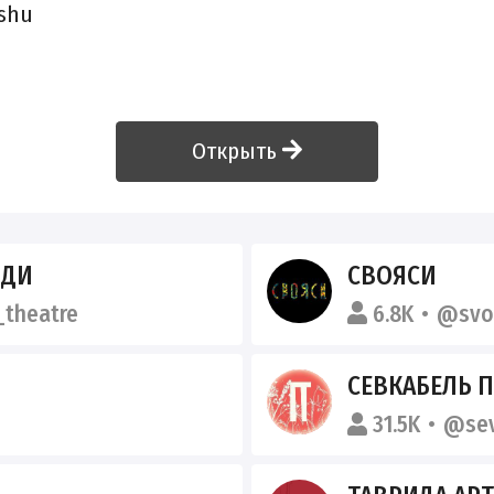
shu
Открыть
ЮДИ
СВОЯСИ
theatre
6.8K
@svo
СЕВКАБЕЛЬ П
31.5K
@sev