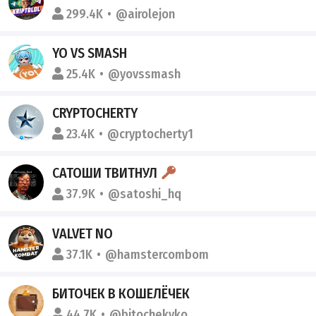
299.4K
@airolejon
YO VS SMASH
25.4K
@yovssmash
CRYPTOCHERTY
23.4K
@cryptocherty1
САТОШИ ТВИТНУЛ
37.9K
@satoshi_hq
VALVET NO
37.1K
@hamstercombom
БИТОЧЕК В КОШЕЛЁЧЕК
44.7K
@bitochekvko