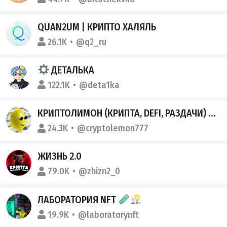
QUAN2UM | КРИПТО ХАЛЯЛЬ
26.1K
@q2_ru
ДЕТАЛЬКА
122.1K
@deta1ka
КРИПТОЛИМОН (КРИПТА, DEFI, РАЗДАЧИ)
24.3K
@cryptolemon777
ЖИЗНЬ 2.0
79.0K
@zhizn2_0
ЛАБОРАТОРИЯ NFT
19.9K
@laboratorynft