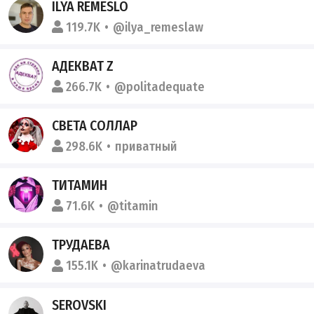
ILYA REMESLO
119.7K
@ilya_remeslaw
АДЕКВАТ Z
266.7K
@politadequate
СВЕТА СОЛЛАР
298.6K
приватный
ТИТАМИН
71.6K
@titamin
ТРУДАЕВА
155.1K
@karinatrudaeva
SEROVSKI