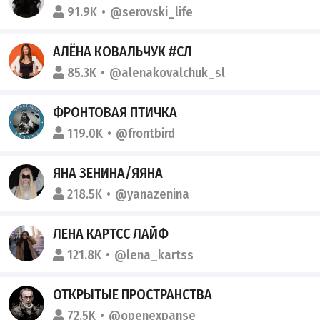
91.9K
@serovski_life
АЛЁНА КОВАЛЬЧУК #СЛ
85.3K
@alenakovalchuk_sl
ФРОНТОВАЯ ПТИЧКА
119.0K
@frontbird
ЯНА ЗЕНИНА/ЯЯНА
218.5K
@yanazenina
ЛЕНА КАРТСС ЛАЙФ
121.8K
@lena_kartss
ОТКРЫТЫЕ ПРОСТРАНСТВА
72.5K
@openexpanse