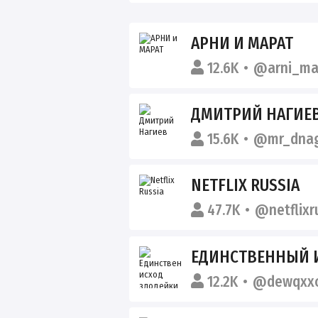
АРНИ И МАРАТ
12.6K
@arni_ma
ДМИТРИЙ НАГИЕ
15.6K
@mr_dnag
NETFLIX RUSSIA
47.7K
@netflixr
ЕДИНСТВЕННЫЙ ИСХО
12.2K
@dewqxxo