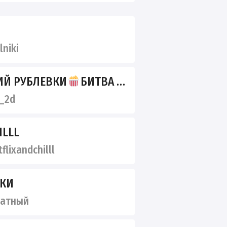
lniki
Й РУБЛЕВКИ
БИТВА ЭКСТРАСЕНСОВ
_2d
ILLL
flixandchilll
ЖКИ
ватный