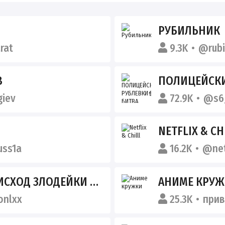
РУБИЛЬНИК
rat
9.3K
@rubi
В
ПОЛИЦЕЙСКИ
iev
72.9K
@s6
NETFLIX & CH
uss1a
16.2K
@net
Д ЗЛОДЕЙКИ СМЕРТЬ
АНИМЕ КРУ
nlxx
25.3K
при