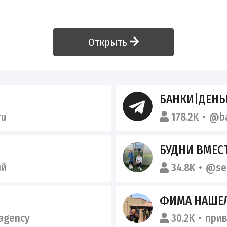
Открыть
БАНКИ|ДЕНЬ
ru
178.2K
@ba
БУДНИ ВМЕС
ый
34.8K
@se
ФИМА НАШЕ
agency
30.2K
при