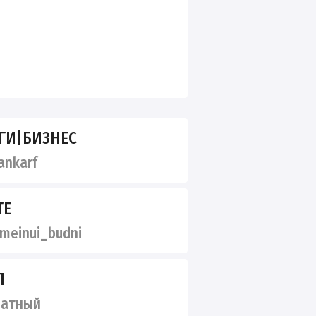
ГИ|БИЗНЕС
nkarf
ТЕ
meinui_budni
Л
ватный