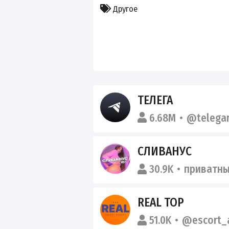
Другое
ТЕЛЕГА
6.68M
@telega
СЛИВАНУС
30.9K
приватн
REAL TOP
51.0K
@escort_