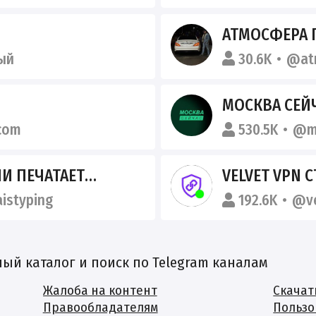
АТМОСФЕРА 
ый
30.6K
@at
МОСКВА СЕЙ
com
530.5K
@m
И ПЕЧАТАЕТ…
VELVET VPN С
istyping
192.6K
@ve
й каталог и поиск по Telegram каналам
Жалоба на контент
Скачат
Правообладателям
Пользо