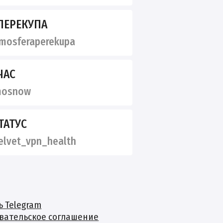
ПЕРЕКУПА
mosferaperekupa
ЧАС
osnow
ТАТУС
lvet_vpn_health
ь Telegram
вательское соглашение