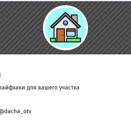
d
лайфхаки для вашего участка
 @dacha_otv