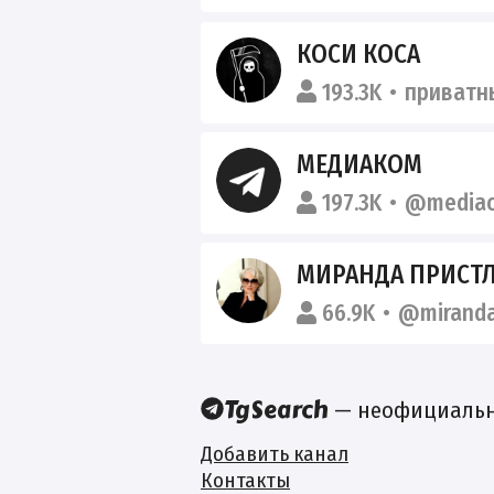
КОСИ КОСА
193.3K
приватн
МЕДИАКОМ
197.3K
@media
МИРАНДА ПРИСТЛ
66.9K
@miranda
— неофициальны
Добавить канал
Контакты