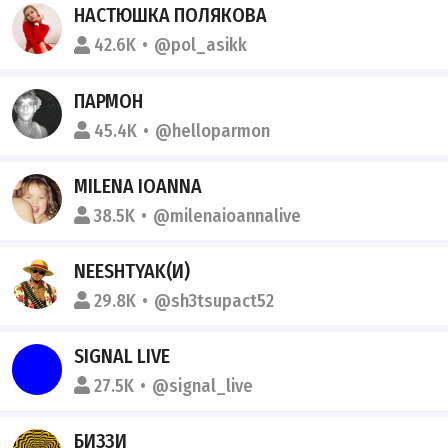
НАСТЮШКА ПОЛЯКОВА
42.6K
@pol_asikk
ПАРМОН
45.4K
@helloparmon
MILENA IOANNA
38.5K
@milenaioannalive
NEESHTYAK(И)
29.8K
@sh3tsupact52
SIGNAL LIVE
27.5K
@signal_live
БИЗЗИ