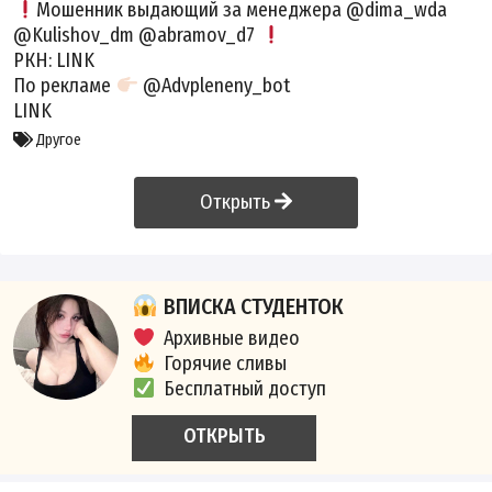
Мошенник выдающий за менеджера @dima_wda
@Kulishov_dm @abramov_d7
РКН:
LINK
По рекламе
@Advpleneny_bot
LINK
Другое
Открыть
ВПИСКА СТУДЕНТОК
Архивные видео
Горячие сливы
Бесплатный доступ
ОТКРЫТЬ