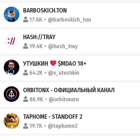
BARBOSKICH.TON
17.6K
@barboskich_ton
HASH://TRAY
19.4K
@hash_tray
УТУШКИН
$MDAO 18+
64.2K
@v_utushkin
ORBITONX - ОФИЦИАЛЬНЫЙ КАНАЛ
86.9K
@orbitonxru
TAPHOME - STANDOFF 2
19.7K
@taphome2