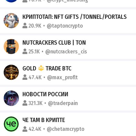
КРИПТОТАП: NFT GIFTS /TONNEL/PORTALS
20.9K
@taptoncrypto
NUTCRACKERS CLUB | TON
25.1K
@nutcrackers_cis
GOLD
TRADE BTC
47.4K
@max_proflt
НОВОСТИ РОССИИ
321.3K
@traderpain
ЧЕ ТАМ В КРИПТЕ
42.4K
@chetamcrypto