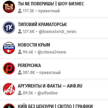
ТЫ NE ПОВЕРИШЬ! | ШОУ-БИЗНЕС
117.3K
приватный
ТИПОВИЙ КРАМАТОРСЬК
137.6K
@kramatorsk_news
НОВОСТИ КРЫМ
90.4K
@crimea24new
PEREPICHKA
387.8K
приватный
АРГУМЕНТЫ И ФАКТЫ — АИФ.RU
89.5K
@aifonline
КИЇВ БЕЗ ЦЕНЗУРИ | СВІТЛО | ГРАФІКИ