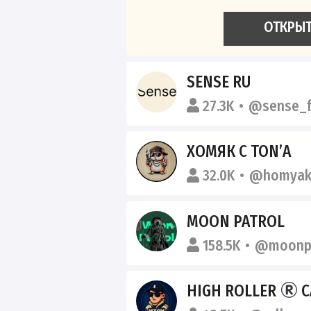
ОТКРЫ
SENSE RU
27.3K
@sense_f
ХОМЯК С TON’А
32.0K
@homyak
MOON PATROL
158.5K
@moonpa
HIGH ROLLER
C