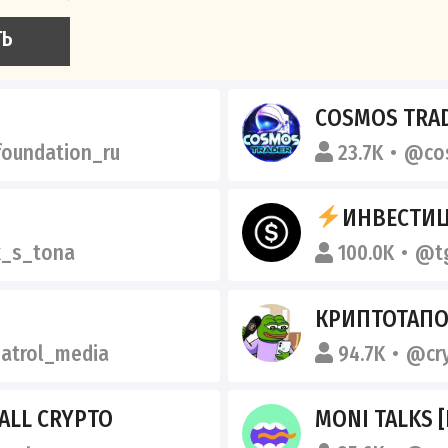
ТЬ
COSMOS TRA
oundation_ru
23.7K
@co
ИНВЕСТИЦ
_s_tona
100.0K
@t
КРИПТОТАП
trol_media
94.7K
@cr
ALL CRYPTO
MONI TALKS 