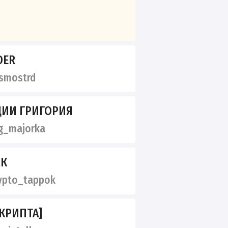
DER
smostrd
ИИ ГРИГОРИЯ
g_majorka
ОК
ypto_tappok
[КРИПТА]