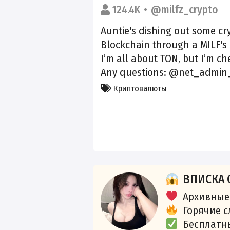
124.4K
@milfz_crypto
Auntie's dishing out some cr
Blockchain through a MILF's
I’m all about TON, but I’m ch
Any questions: @net_admin
Криптовалюты
ВПИСКА 
Архивные
Горячие 
Бесплатн