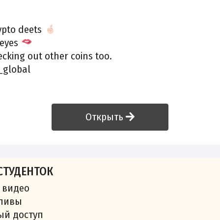
ypto deets
 eyes
ecking out other coins too.
_global
Открыть
СТУДЕНТОК
 видео
сливы
ый доступ