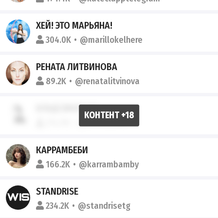
ХЕЙ! ЭТО МАРЬЯНА!
304.0K
@marillokelhere
РЕНАТА ЛИТВИНОВА
89.2K
@renatalitvinova
БЛАДСИКЕР 2.0
214.5K
@bioodsiker
КАРРАМБЕБИ
166.2K
@karrambamby
STANDRISE
234.2K
@standrisetg