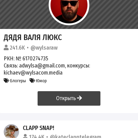
ДЯДЯ ВАЛЯ ЛЮКС
241.6K
@wylsaraw
РКН: № 6170274735
Связь: adwylsa@gmail.com, конкурсы:
kichaev@wylsacom.media
Блогеры
Юмор
Открыть
CLAPP SNAP!
174.4K
@kateclapptelegram