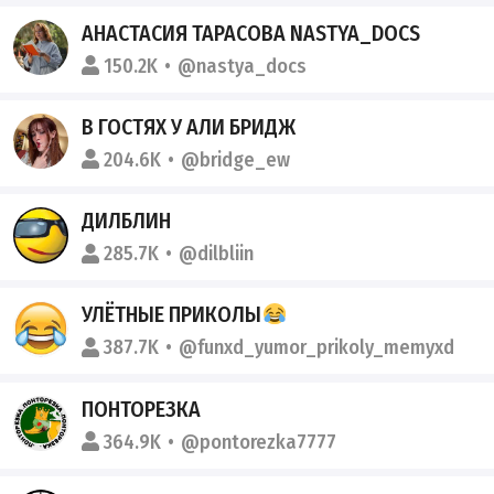
АНАСТАСИЯ ТАРАСОВА NASTYA_DOCS
150.2K
@nastya_docs
В ГОСТЯХ У АЛИ БРИДЖ
204.6K
@bridge_ew
ДИЛБЛИН
285.7K
@dilbliin
УЛЁТНЫЕ ПРИКОЛЫ
387.7K
@funxd_yumor_prikoly_memyxd
ПОНТОРЕЗКА
364.9K
@pontorezka7777