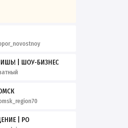
por_novostnoy
РИШЬ! | ШОУ-БИЗНЕС
ватный
ТОМСК
omsk_region70
ЕНИЕ | РО