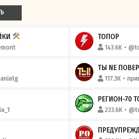
ТЬ
ЕЙКИ
ТОПОР
emont
143.6K
@to
ТЫ NE ПОВЕ
aniatg
117.3K
при
РЕГИОН-70 
ia_1
233.6K
@t
ПРЕДУПРЕЖД