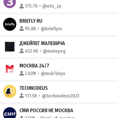
175.7K
@eto_zp
BRIEFLY RU
95.8K
@brieflyru
ДЖЕЙПЕГ МАЛЕВИЧА
452.9K
@malepeg
МОСКВА 24/7
2.02M
@msk7days
TECHNODEUS
111.5K
@technodeus2023
СМИ РОССИЯ НЕ МОСКВА