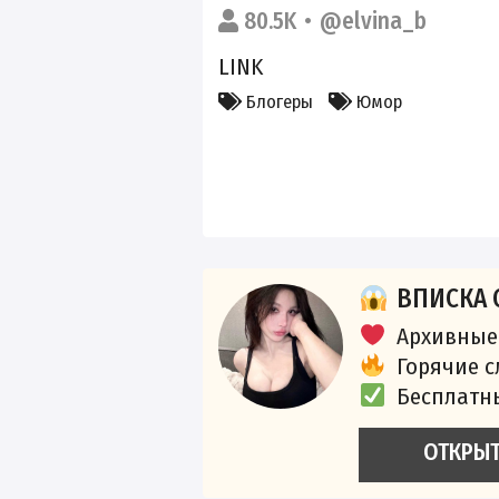
80.5K
@elvina_b
LINK
Блогеры
Юмор
ВПИСКА 
Архивные
Горячие 
Бесплатн
ОТКРЫ