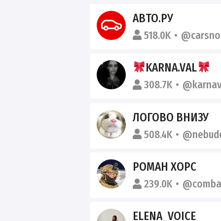
АВТО.РУ
518.0K
@carsno
KARNA.VAL
308.7K
@karnav
ЛОГОВО ВНИЗУ
508.4K
@nebud
РОМАН ХОРС
239.0K
@combat
ELENA_VOICE