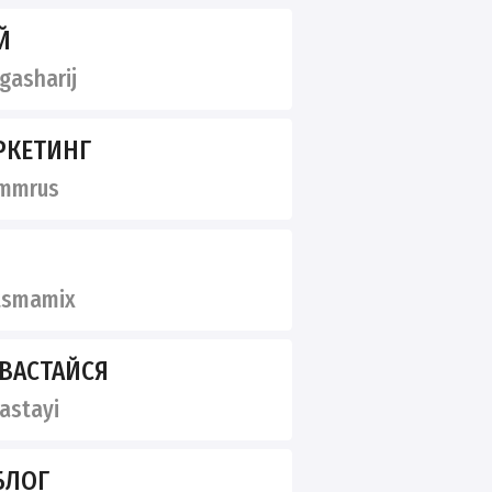
Й
gasharij
РКЕТИНГ
mmrus
tsmamix
ХВАСТАЙСЯ
astayi
БЛОГ