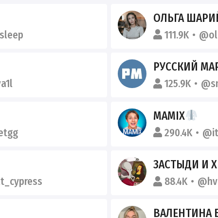
ОЛЬГА ШАРИ
sleep
111.9K
@ol
РУССКИЙ МА
a1l
125.9K
@s
MAMIX
etgg
290.4K
@i
ЗАСТЫДИ И 
_cypress
88.4K
@hv
ВАЛЕНТИНА 