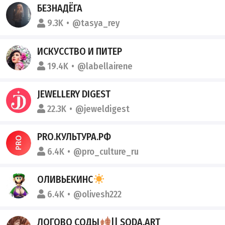
БЕЗНАДЁГА
9.3K
@tasya_rey
ИСКУССТВО И ПИТЕР
19.4K
@labellairene
JEWELLERY DIGEST
22.3K
@jeweldigest
PRO.КУЛЬТУРА.РФ
6.4K
@pro_culture_ru
ОЛИВЬЕКИНС
6.4K
@olivesh222
ЛОГОВО СОДЫ
|| SODA.ART_