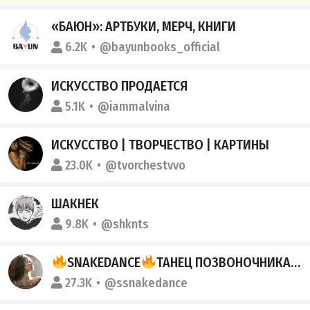
«БАЮН»: АРТБУКИ, МЕРЧ, КНИГИ
6.2K
@bayunbooks_official
ИСКУССТВО ПРОДАЕТСЯ
5.1K
@iammalvina
ИСКУССТВО | ТВОРЧЕСТВО | КАРТИНЫ
23.0K
@tvorchestvvo
ШАКНЕК
9.8K
@shknts
SNAKEDANCE
ТАНЕЦ ПОЗВОНОЧНИКА И ТЕЛА.
27.3K
@ssnakedance