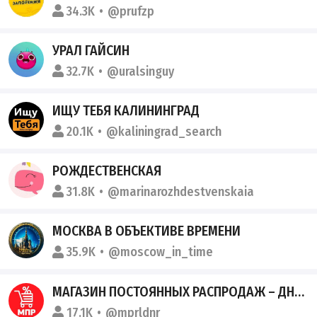
34.3K
@prufzp
УРАЛ ГАЙСИН
32.7K
@uralsinguy
ИЩУ ТЕБЯ КАЛИНИНГРАД
20.1K
@kaliningrad_search
РОЖДЕСТВЕНСКАЯ
31.8K
@marinarozhdestvenskaia
МОСКВА В ОБЪЕКТИВЕ ВРЕМЕНИ
35.9K
@moscow_in_time
МАГАЗИН ПОСТОЯННЫХ РАСПРОДАЖ – ДНР, ЛНР
17.1K
@mprldnr